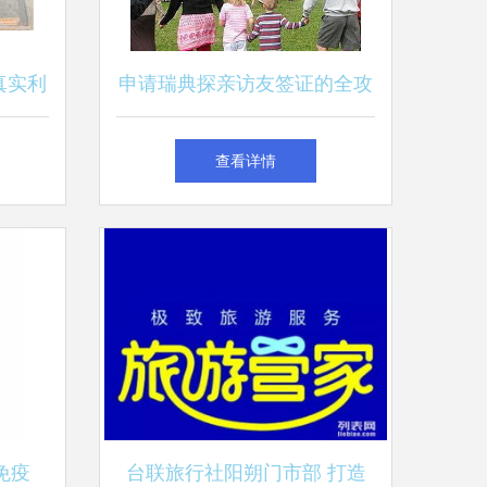
真实利
申请瑞典探亲访友签证的全攻
策略
略 智旅让您无忧出行
查看详情
免疫
台联旅行社阳朔门市部 打造