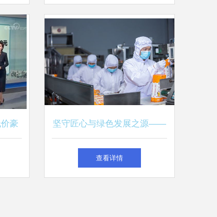
南京分公司记略
低价豪
坚守匠心与绿色发展之源——
览白象食品对健康与生态的双
查看详情
重追求