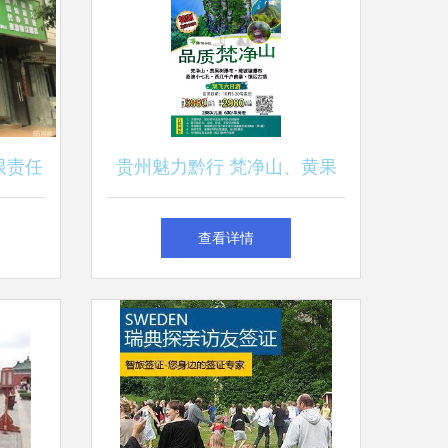
限责任
贵州魅力黔行 梵净山、黄果
 品质
树、陡坡塘瀑布与镇远古镇双
查看详情
飞六日游