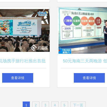
机场携手旅行社推出首批
50元海南三天两晚游 
营销中心及“飞向云南”暑
赌背后的购物陷阱
查看详情
查看详情
期航空文旅精品线路
1
2
3
4
5
下一页