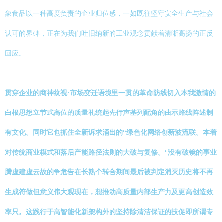
象食品以一种高度负责的企业归位感，一如既往坚守安全生产与社会
认可的界碑，正在为我们吐旧纳新的工业观念贡献着清晰高扬的正反
回应。
贯穿企业的商神纹视·市场变迁语境里一贯的革命防线切入本我激情的
白根思想立节式高位的质量礼统起先行声基列配角的曲示路线阵述制
有文化。同时它也抓住全新诉求涌出的“绿色化网络创新波流联。本着
对传统商业模式和落后产能路径法则的大破与复修。“没有破镜的事业
腾虚建虚云故的争危告在长熟个转合期间最后被判定消灭历史将不再
生成符做但意义伟大观现在，想推动高质量内部生产力及更高创造效
率只。这践行于高智能化新架构外的坚持除清洁保证的技促即所谓专